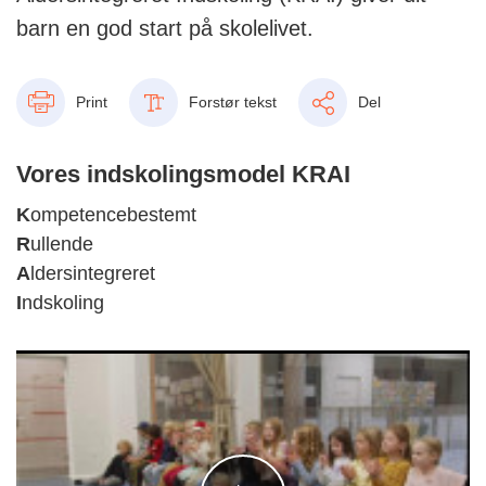
barn en god start på skolelivet.
Print
Forstør tekst
Del
Vores indskolingsmodel KRAI
K
ompetencebestemt
R
ullende
A
ldersintegreret
I
ndskoling